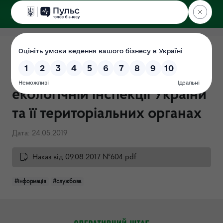
ДЕРЖЕКОІНСПЕКЦІЯ
Столичного округу
Перелік службової
інформації в Державній
екологічній інспекції України
та її територіальних органах
Дата: 24.05.2019
Наказ від 09.08.2017 №604.pdf
#інформація
#службова