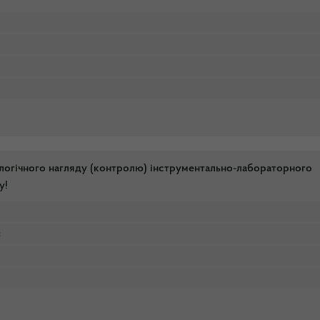
ологічного нагляду (контролю) інструментально-лабораторного
у!
c