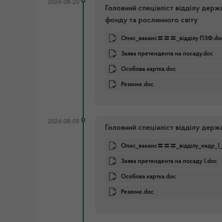
2024-08-20
Головний спеціаліст відділу дер
фонду та рослинного світу
Опис_ваканс〓〓〓_відділу ПЗФ.do
Заява претендента на посаду.doc
Особова картка.doc
Резюме.doc
2024-08-09
Головний спеціаліст відділу держ
Опис_ваканс〓〓〓_відділу_надр_1_1
Заява претендента на посаду 1.doc
Особова картка.doc
Резюме.doc