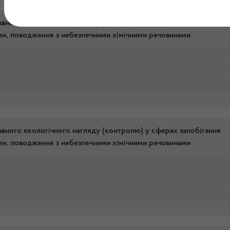
авного екологічного нагляду (контролю) у сферах запобігання
ми, поводження з небезпечними хімічними речовинами
авного екологічного нагляду (контролю) у сферах запобігання
ми, поводження з небезпечними хімічними речовинами