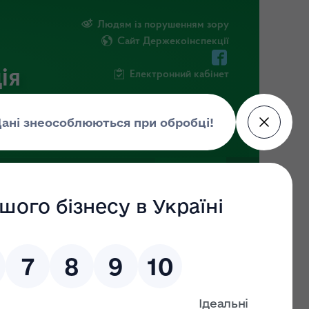
Людям із порушенням зору
Сайт Держекоінспекції
ія
Електронний кабінет
ЧНА ІНФОРМАЦІЯ
НОВИНИ
 (ДО)
ЗНАЙТИ