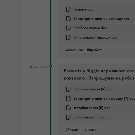
Резюме.doc
Заява претендента на посаду.doc
Особова картка.doc
Опис вакансії відходи.doc
##вакансія
##робота
2024-02-23
Вакансія у Відділ державного ек
контролю . Запрошуємо на робот
Особова картка (9).doc
Заява претендента на посаду (7).do
Автобіографія (5).doc
Опис вакансії 1.doc
#Вакансії
#новини