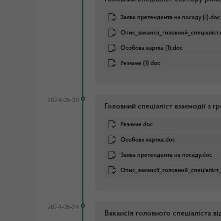
Заява претендента на посаду (1).doc
Опис_вакансії_головний_спеціаліст.
Особова картка (1).doc
Резюме (1).doc
2024-05-30
Головний спеціаліст взаємодії з г
Резюме.doc
Особова картка.doc
Заява претендента на посаду.doc
Опис_вакансії_головний_спеціаліст
2024-05-24
Вакансія головного спеціаліста в