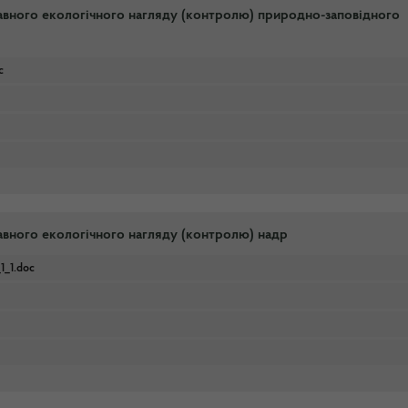
жавного екологічного нагляду (контролю) природно-заповідного
c
авного екологічного нагляду (контролю) надр
_1.doc