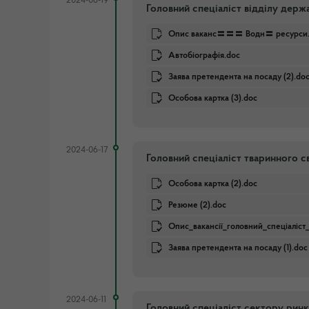
2024-06-19
Головний спеціаліст відділу держ
Опис ваканс〓〓〓 Водн〓 ресурси.
Автобіографія.doc
Заява претендента на посаду (2).do
Особова картка (3).doc
2024-06-17
Головний спеціаліст тваринного св
Особова картка (2).doc
Резюме (2).doc
Опис_вакансії_головний_спеціаліст_
Заява претендента на посаду (1).doc
2024-06-11
Головний спеціаліст сектору рин