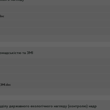
doc
ромадськістю та ЗМІ
_ЗМІ.doc
ідділу державного екологічного нагляду (контролю) надр