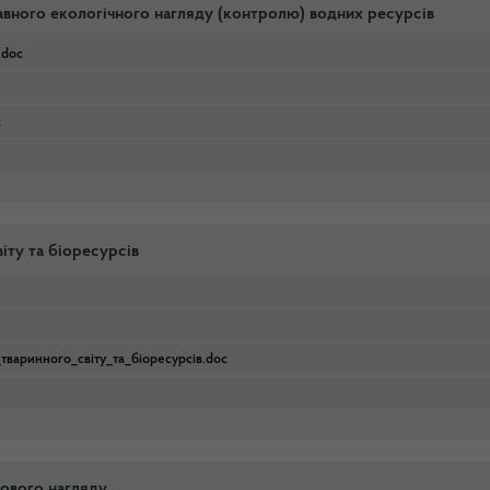
авного екологічного нагляду (контролю) водних ресурсів
doc
c
іту та біоресурсів
тваринного_світу_та_біоресурсів.doc
кового нагляду