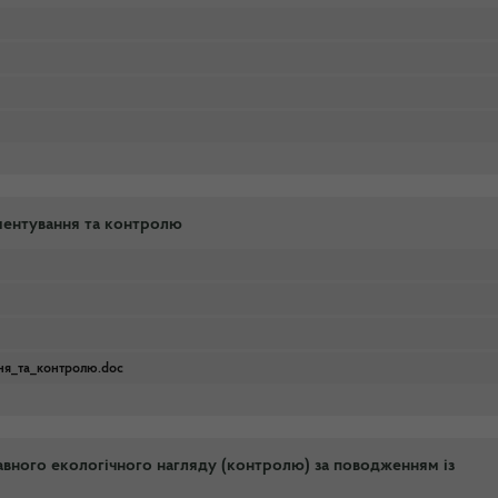
ументування та контролю
ня_та_контролю.doc
авного екологічного нагляду (контролю) за поводженням із