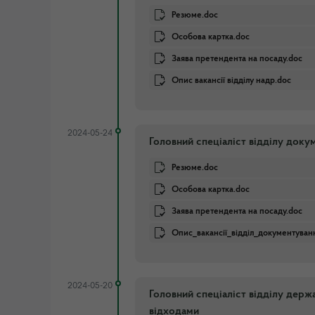
Резюме.doc
Особова картка.doc
Заява претендента на посаду.doc
Опис вакансії відділу надр.doc
2024-05-24
Головний спеціаліст відділу док
Резюме.doc
Особова картка.doc
Заява претендента на посаду.doc
Опис_вакансії_відділ_документуван
2024-05-20
Головний спеціаліст відділу держ
відходами