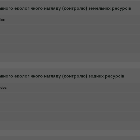
авного екологічного нагляду (контролю) земельних ресурсів
doc
авного екологічного нагляду (контролю) водних ресурсів
doc