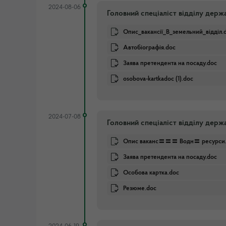
2024-08-06
Головний спеціаліст відділу держ
Опис_вакансії_В_земельний_відділ.
Автобіографія.doc
Заява претендента на посаду.doc
osobova-kartkadoc (1).doc
2024-07-08
Головний спеціаліст відділу держ
Опис ваканс〓〓〓 Водн〓 ресурси.
Заява претендента на посаду.doc
Особова картка.doc
Резюме.doc