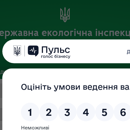
ержавна екологічна інспекц
Столичного округу
Офіційний веб-портал
ДІЯЛЬНІСТЬ
ЗВ’ЯЗКИ ІЗ ГРОМАДСЬКІСТЮ ТА ЗМІ
ПУБЛІ
Пошук за текстом
Дата (ВІД)
Дата