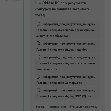
2021-11-24
ІНФОРМАЦІЯ про результати
конкурсу на зайняття вакантних
посад
Інформація_про_результати_конкурсу
Головний спеціаліст відділу організаційно-
аналітичної роботи.doc
Інформація_про_результати_конкурсу
Головний спеціаліст відділу надр.doc
Інформація_про_результати_конкурсу
Головний спеціаліст відділу атмосферного
положення.doc
Інформація_про_результати_конкурсу
Головний спеціаліст Сектору.doc
Інформація_про_результати_конкурсу
Головний спеціаліст відділу ПЗФ (2).doc
#кадри
#призначення
#Результатиконкурсу