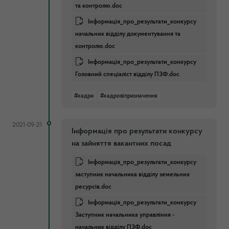
та контролю.doc
Інформація_про_результати_конкурсу
начальник відділу документування та
контролю.doc
Інформація_про_результати_конкурсу
Головний спеціаліст відділу ПЗФ.doc
#кадри
#кадровіпризначення
2021-09-21
Інформація про результати конкурсу
на зайняття вакантних посад
Інформація_про_результати_конкурсу
заступник начальника відділу земельних
ресурсів.doc
Інформація_про_результати_конкурсу
Заступник начальника управління -
начальник відділу ПЗФ.doc