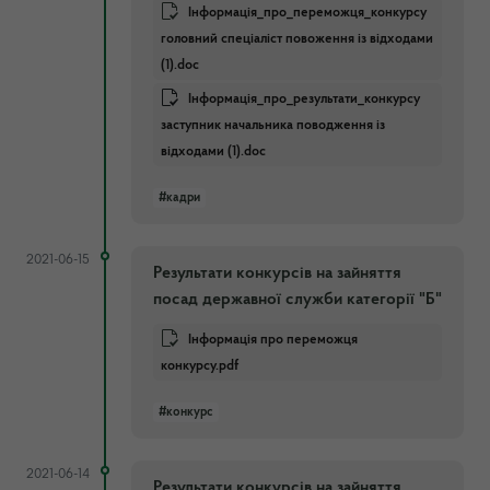
Інформація_про_переможця_конкурсу
головний спеціаліст повоження із відходами
(1).doc
Інформація_про_результати_конкурсу
заступник начальника поводження із
відходами (1).doc
#кадри
2021-06-15
Результати конкурсів на зайняття
посад державної служби категорії "Б"
Інформація про переможця
конкурсу.pdf
#конкурс
2021-06-14
Результати конкурсів на зайняття