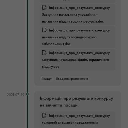
Інформація_про_результати_конкурсу
Заступник начальника управління -
начальник відділу водних ресурсів.doc
Інформація_про_результати_конкурсу
начальник відділу господарського
забезпечення.doc
Інформація_про_результати_конкурсу
заступник начальника відділу юридичного
відділу.doc
#кадри
#кадровіпризначення
2021-07-29
Інформація про результати конкурсу
на зайняття посади.
Інформація_про_результати_конкурсу
головний спеціаліст поводження із