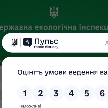
ержавна екологічна інспекц
Столичного округу
Офіційний веб-портал
ДІЯЛЬНІСТЬ
ЗВ’ЯЗКИ ІЗ ГРОМАДСЬКІСТЮ ТА ЗМІ
ПУБЛІ
Пошук за текстом
Дата (ВІД)
Дата