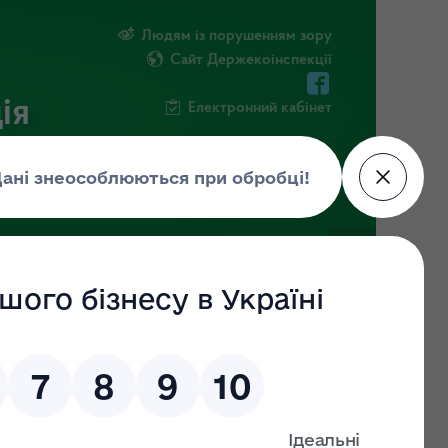
Людям із порушенням зору
Сайт Держекоінспекції
ія
Електронний кабінет
ЧНА ІНФОРМАЦІЯ
НОВИНИ
 (ДО)
ЗНАЙТИ